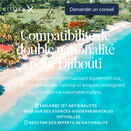
Aller à la page d'accueil de CitizenX
Demander un conseil
DERNIÈRE MISE À JOUR LE 19 MAI 2026
Compatibilité de
double nationalité
pour Djibouti
Découvrez quels pays reconnaissent légalement vos
droits en tant que double national et lesquels restreignent
ou interdisent la nationalité multiple.
EXPLOREZ 197 NATIONALITÉS
BASÉ SUR DES SOURCES GOUVERNEMENTALES
OFFICIELLES
REVU PAR DES EXPERTS EN NATIONALITÉ