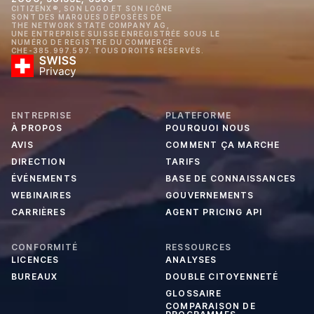
CITIZENX®, SON LOGO ET SON ICÔNE
SONT DES MARQUES DÉPOSÉES DE
THE NETWORK STATE COMPANY AG,
UNE ENTREPRISE SUISSE ENREGISTRÉE SOUS LE
NUMÉRO DE REGISTRE DU COMMERCE
CHE-385.997.597. TOUS DROITS RÉSERVÉS.
ENTREPRISE
PLATEFORME
À PROPOS
POURQUOI NOUS
AVIS
COMMENT ÇA MARCHE
DIRECTION
TARIFS
ÉVÉNEMENTS
BASE DE CONNAISSANCES
WEBINAIRES
GOUVERNEMENTS
CARRIÈRES
AGENT PRICING API
CONFORMITÉ
RESSOURCES
LICENCES
ANALYSES
BUREAUX
DOUBLE CITOYENNETÉ
GLOSSAIRE
COMPARAISON DE