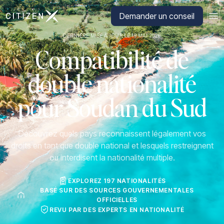
Aller à la page d'accueil de CitizenX
Demander un conseil
DERNIÈRE MISE À JOUR LE 19 MAI 2026
Compatibilité de
double nationalité
pour Soudan du Sud
Découvrez quels pays reconnaissent légalement vos
droits en tant que double national et lesquels restreignent
ou interdisent la nationalité multiple.
EXPLOREZ 197 NATIONALITÉS
BASÉ SUR DES SOURCES GOUVERNEMENTALES
OFFICIELLES
REVU PAR DES EXPERTS EN NATIONALITÉ