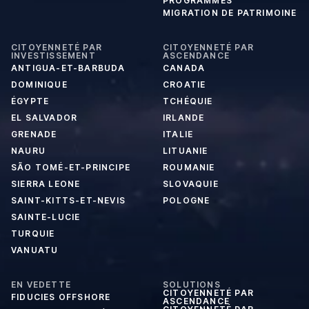
PROGRAMMES
MIGRATION DE PATRIMOINE
CITOYENNETÉ PAR
CITOYENNETÉ PAR
INVESTISSEMENT
ASCENDANCE
ANTIGUA-ET-BARBUDA
CANADA
DOMINIQUE
CROATIE
ÉGYPTE
TCHÉQUIE
EL SALVADOR
IRLANDE
GRENADE
ITALIE
NAURU
LITUANIE
SÃO TOMÉ-ET-PRINCIPE
ROUMANIE
SIERRA LEONE
SLOVAQUIE
SAINT-KITTS-ET-NEVIS
POLOGNE
SAINTE-LUCIE
TURQUIE
VANUATU
EN VEDETTE
SOLUTIONS
CITOYENNETÉ PAR
FIDUCIES OFFSHORE
ASCENDANCE