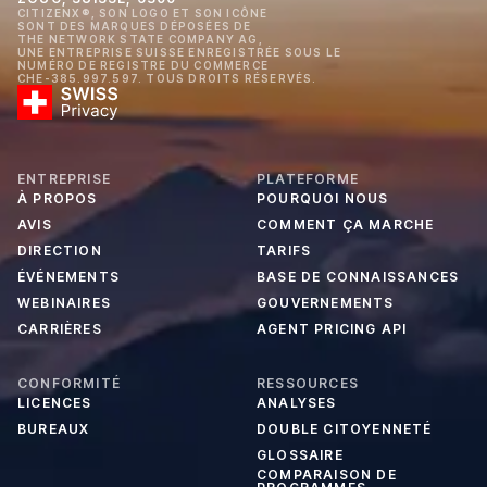
CITIZENX®, SON LOGO ET SON ICÔNE
SONT DES MARQUES DÉPOSÉES DE
THE NETWORK STATE COMPANY AG,
UNE ENTREPRISE SUISSE ENREGISTRÉE SOUS LE
NUMÉRO DE REGISTRE DU COMMERCE
CHE-385.997.597. TOUS DROITS RÉSERVÉS.
ENTREPRISE
PLATEFORME
À PROPOS
POURQUOI NOUS
AVIS
COMMENT ÇA MARCHE
DIRECTION
TARIFS
ÉVÉNEMENTS
BASE DE CONNAISSANCES
WEBINAIRES
GOUVERNEMENTS
CARRIÈRES
AGENT PRICING API
CONFORMITÉ
RESSOURCES
LICENCES
ANALYSES
BUREAUX
DOUBLE CITOYENNETÉ
GLOSSAIRE
COMPARAISON DE