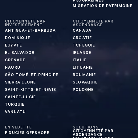
PROGRAMMES
MIGRATION DE PATRIMOINE
CITOYENNETÉ PAR
CITOYENNETÉ PAR
INVESTISSEMENT
ASCENDANCE
ANTIGUA-ET-BARBUDA
CANADA
DOMINIQUE
CROATIE
ÉGYPTE
TCHÉQUIE
EL SALVADOR
IRLANDE
GRENADE
ITALIE
NAURU
LITUANIE
SÃO TOMÉ-ET-PRINCIPE
ROUMANIE
SIERRA LEONE
SLOVAQUIE
SAINT-KITTS-ET-NEVIS
POLOGNE
SAINTE-LUCIE
TURQUIE
VANUATU
EN VEDETTE
SOLUTIONS
CITOYENNETÉ PAR
FIDUCIES OFFSHORE
ASCENDANCE