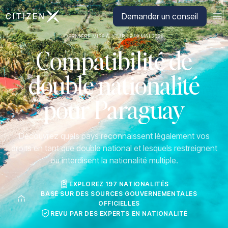
Aller à la page d'accueil de CitizenX
Demander un conseil
DERNIÈRE MISE À JOUR LE 19 MAI 2026
Compatibilité de
double nationalité
pour Paraguay
Découvrez quels pays reconnaissent légalement vos
droits en tant que double national et lesquels restreignent
ou interdisent la nationalité multiple.
EXPLOREZ 197 NATIONALITÉS
BASÉ SUR DES SOURCES GOUVERNEMENTALES
OFFICIELLES
REVU PAR DES EXPERTS EN NATIONALITÉ