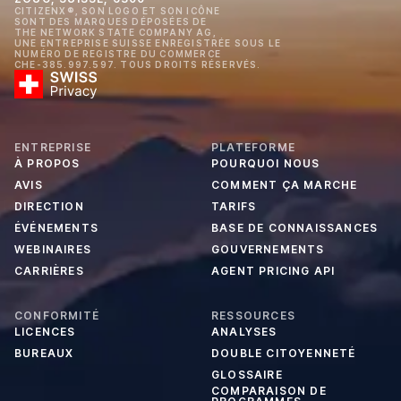
CITIZENX®, SON LOGO ET SON ICÔNE
SONT DES MARQUES DÉPOSÉES DE
THE NETWORK STATE COMPANY AG,
UNE ENTREPRISE SUISSE ENREGISTRÉE SOUS LE
NUMÉRO DE REGISTRE DU COMMERCE
CHE-385.997.597. TOUS DROITS RÉSERVÉS.
ENTREPRISE
PLATEFORME
À PROPOS
POURQUOI NOUS
AVIS
COMMENT ÇA MARCHE
DIRECTION
TARIFS
ÉVÉNEMENTS
BASE DE CONNAISSANCES
WEBINAIRES
GOUVERNEMENTS
CARRIÈRES
AGENT PRICING API
CONFORMITÉ
RESSOURCES
LICENCES
ANALYSES
BUREAUX
DOUBLE CITOYENNETÉ
GLOSSAIRE
COMPARAISON DE