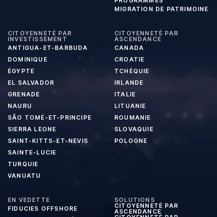
PROGRAMMES
MIGRATION DE PATRIMOINE
CITOYENNETÉ PAR
CITOYENNETÉ PAR
INVESTISSEMENT
ASCENDANCE
ANTIGUA-ET-BARBUDA
CANADA
DOMINIQUE
CROATIE
ÉGYPTE
TCHÉQUIE
EL SALVADOR
IRLANDE
GRENADE
ITALIE
NAURU
LITUANIE
SÃO TOMÉ-ET-PRINCIPE
ROUMANIE
SIERRA LEONE
SLOVAQUIE
SAINT-KITTS-ET-NEVIS
POLOGNE
SAINTE-LUCIE
TURQUIE
VANUATU
EN VEDETTE
SOLUTIONS
CITOYENNETÉ PAR
FIDUCIES OFFSHORE
ASCENDANCE