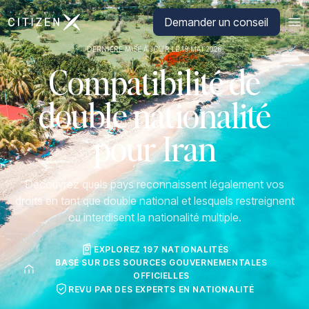
Aller à la page d'accueil de CitizenX
Demander un conseil
DERNIÈRE MISE À JOUR LE 19 MAI 2026
Compatibilité de
double nationalité
pour Iran
Découvrez quels pays reconnaissent légalement vos
droits en tant que double national et lesquels restreignent
ou interdisent la nationalité multiple.
EXPLOREZ 197 NATIONALITÉS
BASÉ SUR DES SOURCES GOUVERNEMENTALES
OFFICIELLES
REVU PAR DES EXPERTS EN NATIONALITÉ