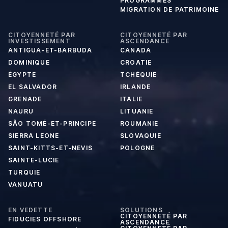
PROGRAMMES
MIGRATION DE PATRIMOINE
CITOYENNETÉ PAR
CITOYENNETÉ PAR
INVESTISSEMENT
ASCENDANCE
ANTIGUA-ET-BARBUDA
CANADA
DOMINIQUE
CROATIE
ÉGYPTE
TCHÉQUIE
EL SALVADOR
IRLANDE
GRENADE
ITALIE
NAURU
LITUANIE
SÃO TOMÉ-ET-PRINCIPE
ROUMANIE
SIERRA LEONE
SLOVAQUIE
SAINT-KITTS-ET-NEVIS
POLOGNE
SAINTE-LUCIE
TURQUIE
VANUATU
EN VEDETTE
SOLUTIONS
CITOYENNETÉ PAR
FIDUCIES OFFSHORE
ASCENDANCE