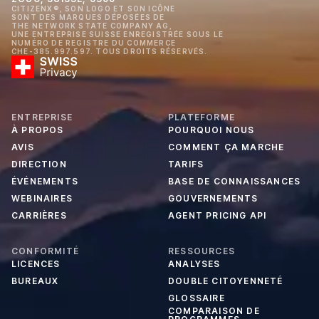
CITIZENX®, SON LOGO ET SON ICÔNE
SONT DES MARQUES DÉPOSÉES DE
THE NETWORK STATE COMPANY AG,
UNE ENTREPRISE SUISSE ENREGISTRÉE SOUS LE
NUMÉRO DE REGISTRE DU COMMERCE
CHE-385.997.597. TOUS DROITS RÉSERVÉS.
ENTREPRISE
PLATEFORME
À PROPOS
POURQUOI NOUS
AVIS
COMMENT ÇA MARCHE
DIRECTION
TARIFS
ÉVÉNEMENTS
BASE DE CONNAISSANCES
WEBINAIRES
GOUVERNEMENTS
CARRIÈRES
AGENT PRICING API
CONFORMITÉ
RESSOURCES
LICENCES
ANALYSES
BUREAUX
DOUBLE CITOYENNETÉ
GLOSSAIRE
COMPARAISON DE