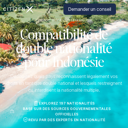
Aller à la page d'accueil de CitizenX
Demander un conseil
DERNIÈRE MISE À JOUR LE 19 MAI 2026
Compatibilité de
double nationalité
pour Indonésie
Découvrez quels pays reconnaissent légalement vos
droits en tant que double national et lesquels restreignent
ou interdisent la nationalité multiple.
EXPLOREZ 197 NATIONALITÉS
BASÉ SUR DES SOURCES GOUVERNEMENTALES
OFFICIELLES
REVU PAR DES EXPERTS EN NATIONALITÉ