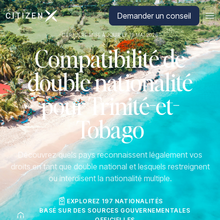
Aller à la page d'accueil de CitizenX
Demander un conseil
DERNIÈRE MISE À JOUR LE 19 MAI 2026
Compatibilité de
double nationalité
pour Trinité-et-
Tobago
Découvrez quels pays reconnaissent légalement vos
droits en tant que double national et lesquels restreignent
ou interdisent la nationalité multiple.
EXPLOREZ 197 NATIONALITÉS
BASÉ SUR DES SOURCES GOUVERNEMENTALES
OFFICIELLES