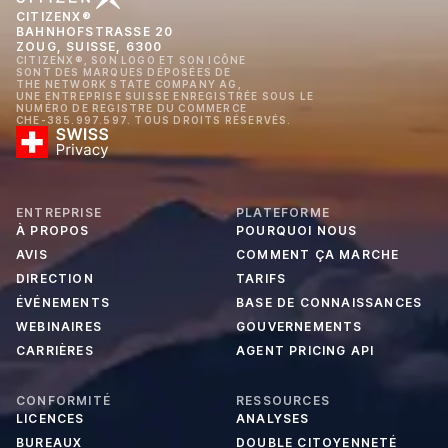
CITIZENX®
BAHNHOFSTRASSE 20
ZOUG, SUISSE, 6300
CITIZENX®, SON LOGO ET SON ICÔNE
SONT DES MARQUES DÉPOSÉES DE
THE NETWORK STATE COMPANY AG,
UNE ENTREPRISE SUISSE ENREGISTRÉE SOUS LE
NUMÉRO DE REGISTRE DU COMMERCE
CHE-385.997.597. TOUS DROITS RÉSERVÉS.
ENTREPRISE
PLATEFORME
À PROPOS
POURQUOI NOUS
AVIS
COMMENT ÇA MARCHE
DIRECTION
TARIFS
ÉVÉNEMENTS
BASE DE CONNAISSANCES
WEBINAIRES
GOUVERNEMENTS
CARRIÈRES
AGENT PRICING API
CONFORMITÉ
RESSOURCES
LICENCES
ANALYSES
BUREAUX
DOUBLE CITOYENNETÉ