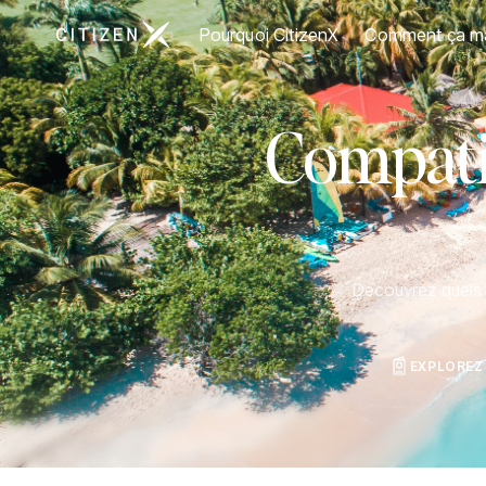
Aller à la page d'accueil de CitizenX
Pourquoi CitizenX
Comment ça m
Compatib
Découvrez quels p
EXPLOREZ