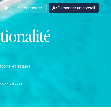
Se connecter
Demander un conseil
French
tionalité
tional et lesquels
 OFFICIELLES