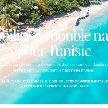
arche
Tarifs
Avis
DERNIÈRE MISE À JOUR LE 19 MAI 2026
ilité de double na
pour Tunisie
ays reconnaissent légalement vos droits en tant que double na
restreignent ou interdisent la nationalité multiple.
 197 NATIONALITÉS
BASÉ SUR DES SOURCES GOUVERNEMENTALES
REVU PAR DES EXPERTS EN NATIONALITÉ