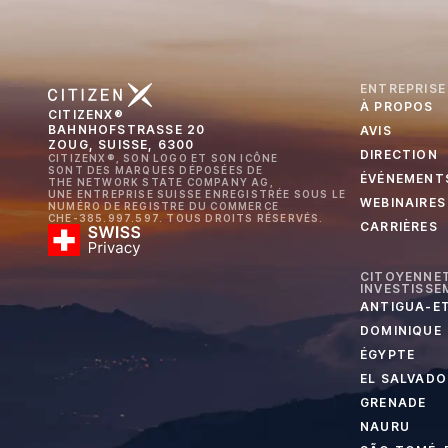
ENTREPRISE
À PROPOS
CITIZENX®
BAHNHOFSTRASSE 20
AVIS
ZOUG, SUISSE, 6300
DIRECTION
CITIZENX®, SON LOGO ET SON ICÔNE
SONT DES MARQUES DÉPOSÉES DE
ÉVÉNEMENT
THE NETWORK STATE COMPANY AG,
UNE ENTREPRISE SUISSE ENREGISTRÉE SOUS LE
WEBINAIRES
NUMÉRO DE REGISTRE DU COMMERCE
CHE-385.997.597. TOUS DROITS RÉSERVÉS.
CARRIÈRES
CITOYENNET
INVESTISSE
ANTIGUA-E
DOMINIQUE
ÉGYPTE
EL SALVADO
GRENADE
NAURU