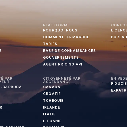
PLATEFORME
CONFO
POURQUOI NOUS
LICENC
COMMENT ÇA MARCHE
BUREA
TARIFS
S
BASE DE CONNAISSANCES
GOUVERNEMENTS
AGENT PRICING API
É PAR
CITOYENNETÉ PAR
EN VED
MENT
ASCENDANCE
FIDUCI
T-BARBUDA
CANADA
EXPATR
CROATIE
TCHÉQUIE
R
IRLANDE
ITALIE
LITUANIE