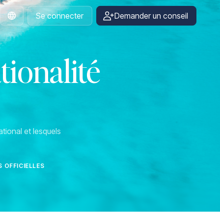
Se connecter
Demander un conseil
French
tionalité
tional et lesquels
 OFFICIELLES