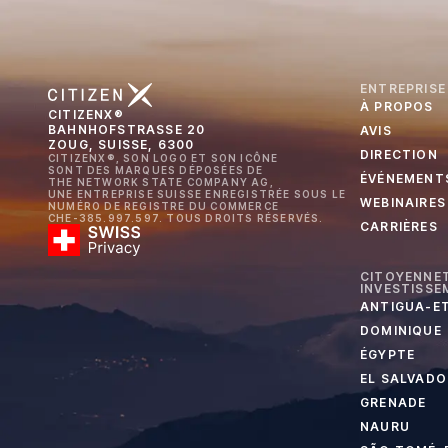
ENTREPRISE
À PROPOS
CITIZENX®
BAHNHOFSTRASSE 20
AVIS
ZOUG, SUISSE, 6300
DIRECTION
CITIZENX®, SON LOGO ET SON ICÔNE
SONT DES MARQUES DÉPOSÉES DE
ÉVÉNEMENT
THE NETWORK STATE COMPANY AG,
UNE ENTREPRISE SUISSE ENREGISTRÉE SOUS LE
WEBINAIRES
NUMÉRO DE REGISTRE DU COMMERCE
CHE-385.997.597. TOUS DROITS RÉSERVÉS.
CARRIÈRES
CITOYENNET
INVESTISSE
ANTIGUA-E
DOMINIQUE
ÉGYPTE
EL SALVADO
GRENADE
NAURU