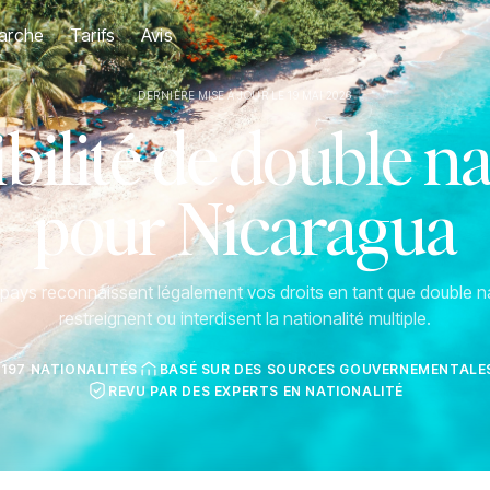
arche
Tarifs
Avis
DERNIÈRE MISE À JOUR LE 19 MAI 2026
ilité de double na
pour Nicaragua
ays reconnaissent légalement vos droits en tant que double na
restreignent ou interdisent la nationalité multiple.
 197 NATIONALITÉS
BASÉ SUR DES SOURCES GOUVERNEMENTALES
REVU PAR DES EXPERTS EN NATIONALITÉ