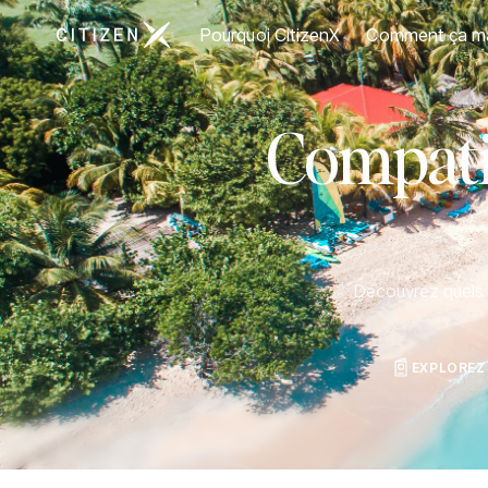
Aller à la page d'accueil de CitizenX
Pourquoi CitizenX
Comment ça m
Compatib
Découvrez quels p
EXPLOREZ