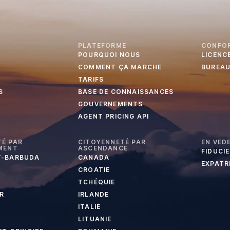
PLATEFORME
CONFO
POURQUOI NOUS
LICENC
COMMENT ÇA MARCHE
BUREA
TARIFS
S
BASE DE CONNAISSANCES
GOUVERNEMENTS
AGENT PRICING API
É PAR
CITOYENNETÉ PAR
EN VED
MENT
ASCENDANCE
FIDUCI
T-BARBUDA
CANADA
EXPATR
CROATIE
TCHÉQUIE
R
IRLANDE
ITALIE
LITUANIE