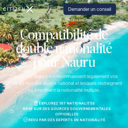
Aller à la page d'accueil de CitizenX
Demander un conseil
DERNIÈRE MISE À JOUR LE 19 MAI 2026
Compatibilité de
double nationalité
pour Nauru
Découvrez quels pays reconnaissent légalement vos
droits en tant que double national et lesquels restreignent
ou interdisent la nationalité multiple.
EXPLOREZ 197 NATIONALITÉS
BASÉ SUR DES SOURCES GOUVERNEMENTALES
OFFICIELLES
REVU PAR DES EXPERTS EN NATIONALITÉ