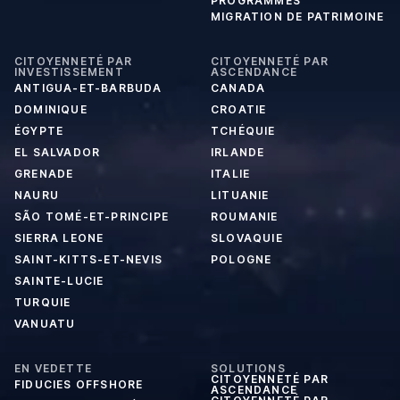
PROGRAMMES
MIGRATION DE PATRIMOINE
CITOYENNETÉ PAR
CITOYENNETÉ PAR
INVESTISSEMENT
ASCENDANCE
ANTIGUA-ET-BARBUDA
CANADA
DOMINIQUE
CROATIE
ÉGYPTE
TCHÉQUIE
EL SALVADOR
IRLANDE
GRENADE
ITALIE
NAURU
LITUANIE
SÃO TOMÉ-ET-PRINCIPE
ROUMANIE
SIERRA LEONE
SLOVAQUIE
SAINT-KITTS-ET-NEVIS
POLOGNE
SAINTE-LUCIE
TURQUIE
VANUATU
EN VEDETTE
SOLUTIONS
CITOYENNETÉ PAR
FIDUCIES OFFSHORE
ASCENDANCE