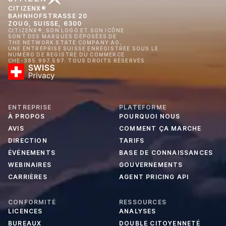
CITIZENX®
BAHNHOFSTRASSE 20
ZOUG, SUISSE, 6300
CITIZENX®, SON LOGO ET SON ICÔNE
SONT DES MARQUES DÉPOSÉES DE
THE NETWORK STATE COMPANY AG,
UNE ENTREPRISE SUISSE ENREGISTRÉE SOUS LE
NUMÉRO DE REGISTRE DU COMMERCE
CHE-385.997.597. TOUS DROITS RÉSERVÉS.
ENTREPRISE
PLATEFORME
À PROPOS
POURQUOI NOUS
AVIS
COMMENT ÇA MARCHE
DIRECTION
TARIFS
ÉVÉNEMENTS
BASE DE CONNAISSANCES
WEBINAIRES
GOUVERNEMENTS
CARRIÈRES
AGENT PRICING API
CONFORMITÉ
RESSOURCES
LICENCES
ANALYSES
BUREAUX
DOUBLE CITOYENNETÉ