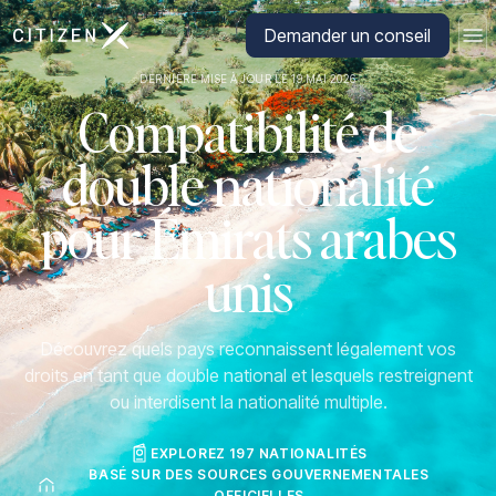
Aller à la page d'accueil de CitizenX
Demander un conseil
DERNIÈRE MISE À JOUR LE 19 MAI 2026
Compatibilité de
double nationalité
pour Émirats arabes
unis
Découvrez quels pays reconnaissent légalement vos
droits en tant que double national et lesquels restreignent
ou interdisent la nationalité multiple.
EXPLOREZ 197 NATIONALITÉS
BASÉ SUR DES SOURCES GOUVERNEMENTALES
OFFICIELLES