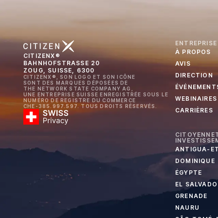
ENTREPRISE
À PROPOS
CITIZENX®
BAHNHOFSTRASSE 20
AVIS
ZOUG, SUISSE, 6300
DIRECTION
CITIZENX®, SON LOGO ET SON ICÔNE
SONT DES MARQUES DÉPOSÉES DE
ÉVÉNEMENT
THE NETWORK STATE COMPANY AG,
UNE ENTREPRISE SUISSE ENREGISTRÉE SOUS LE
WEBINAIRES
NUMÉRO DE REGISTRE DU COMMERCE
CHE-385.997.597. TOUS DROITS RÉSERVÉS.
CARRIÈRES
CITOYENNET
INVESTISSE
ANTIGUA-E
DOMINIQUE
ÉGYPTE
EL SALVADO
GRENADE
NAURU