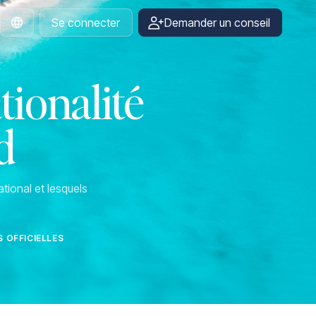
Se connecter
Demander un conseil
French
tionalité
d
tional et lesquels
 OFFICIELLES