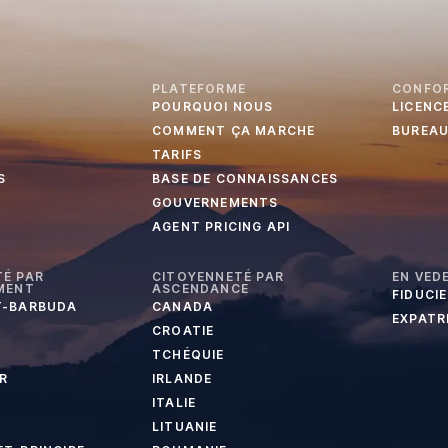
PLATEFORME
CONFO
POURQUOI NOUS
LICENC
COMMENT ÇA MARCHE
BUREA
TARIFS
S
BASE DE CONNAISSANCES
GOUVERNEMENTS
AGENT PRICING API
É PAR
CITOYENNETÉ PAR
EN VED
MENT
ASCENDANCE
FIDUCI
T-BARBUDA
CANADA
EXPATR
CROATIE
TCHÉQUIE
R
IRLANDE
ITALIE
LITUANIE