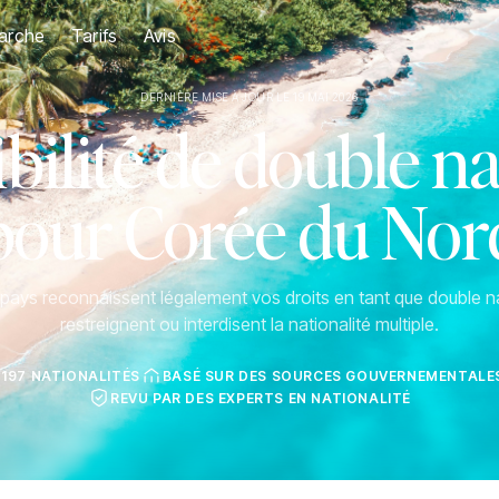
arche
Tarifs
Avis
DERNIÈRE MISE À JOUR LE 19 MAI 2026
ilité de double na
pour Corée du Nor
ays reconnaissent légalement vos droits en tant que double na
restreignent ou interdisent la nationalité multiple.
 197 NATIONALITÉS
BASÉ SUR DES SOURCES GOUVERNEMENTALES
REVU PAR DES EXPERTS EN NATIONALITÉ