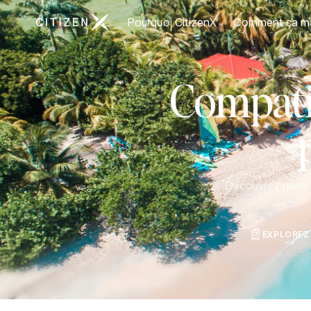
Aller à la page d'accueil de CitizenX
Pourquoi CitizenX
Comment ça m
Compatib
Découvrez quels p
EXPLOREZ