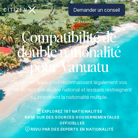
Aller à la page d'accueil de CitizenX
Demander un conseil
DERNIÈRE MISE À JOUR LE 19 MAI 2026
Compatibilité de
double nationalité
pour Vanuatu
Découvrez quels pays reconnaissent légalement vos
droits en tant que double national et lesquels restreignent
ou interdisent la nationalité multiple.
EXPLOREZ 197 NATIONALITÉS
BASÉ SUR DES SOURCES GOUVERNEMENTALES
OFFICIELLES
REVU PAR DES EXPERTS EN NATIONALITÉ