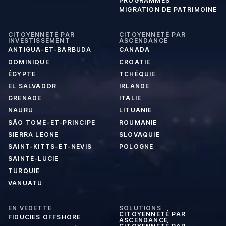
PROGRAMMES
MIGRATION DE PATRIMOINE
CITOYENNETÉ PAR
CITOYENNETÉ PAR
INVESTISSEMENT
ASCENDANCE
ANTIGUA-ET-BARBUDA
CANADA
DOMINIQUE
CROATIE
ÉGYPTE
TCHÉQUIE
EL SALVADOR
IRLANDE
GRENADE
ITALIE
NAURU
LITUANIE
SÃO TOMÉ-ET-PRINCIPE
ROUMANIE
SIERRA LEONE
SLOVAQUIE
SAINT-KITTS-ET-NEVIS
POLOGNE
SAINTE-LUCIE
TURQUIE
VANUATU
EN VEDETTE
SOLUTIONS
CITOYENNETÉ PAR
FIDUCIES OFFSHORE
ASCENDANCE