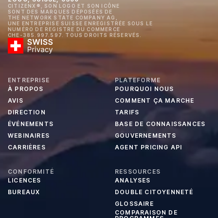
CITIZENX®, SON LOGO ET SON ICÔNE
SONT DES MARQUES DÉPOSÉES DE
THE NETWORK STATE COMPANY AG,
UNE ENTREPRISE SUISSE ENREGISTRÉE SOUS LE
NUMÉRO DE REGISTRE DU COMMERCE
CHE-385.997.597. TOUS DROITS RÉSERVÉS.
ENTREPRISE
PLATEFORME
À PROPOS
POURQUOI NOUS
AVIS
COMMENT ÇA MARCHE
DIRECTION
TARIFS
ÉVÉNEMENTS
BASE DE CONNAISSANCES
WEBINAIRES
GOUVERNEMENTS
CARRIÈRES
AGENT PRICING API
CONFORMITÉ
RESSOURCES
LICENCES
ANALYSES
BUREAUX
DOUBLE CITOYENNETÉ
GLOSSAIRE
COMPARAISON DE