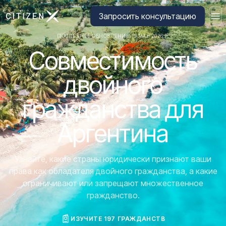
Перейти на главную страницу CitizenX
Запросить консультацию
ПОСЛЕДНЕЕ ОБНОВЛЕНИЕ: 19 МАЯ 2026 Г.
Совместимость
двойного
гражданства для
Аргентина
Узнайте, какие страны юридически признают ваши
права как обладателя двойного гражданства, а какие
ограничивают или запрещают множественное
гражданство.
ИЗУЧИТЕ 197 ГРАЖДАНСТВ