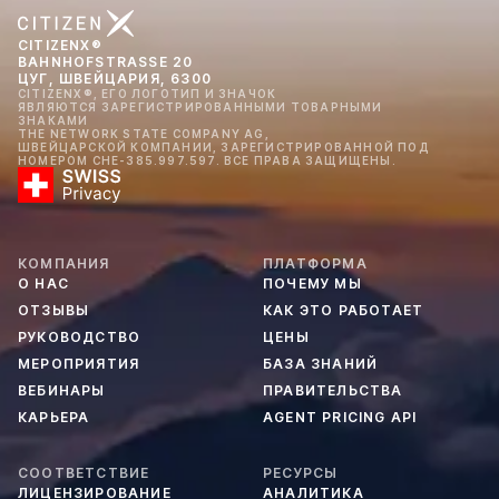
CITIZENX®
BAHNHOFSTRASSE 20
ЦУГ, ШВЕЙЦАРИЯ, 6300
CITIZENX®, ЕГО ЛОГОТИП И ЗНАЧОК
ЯВЛЯЮТСЯ ЗАРЕГИСТРИРОВАННЫМИ ТОВАРНЫМИ
ЗНАКАМИ
THE NETWORK STATE COMPANY AG,
ШВЕЙЦАРСКОЙ КОМПАНИИ, ЗАРЕГИСТРИРОВАННОЙ ПОД
НОМЕРОМ CHE-385.997.597. ВСЕ ПРАВА ЗАЩИЩЕНЫ.
КОМПАНИЯ
ПЛАТФОРМА
О НАС
ПОЧЕМУ МЫ
ОТЗЫВЫ
КАК ЭТО РАБОТАЕТ
РУКОВОДСТВО
ЦЕНЫ
МЕРОПРИЯТИЯ
БАЗА ЗНАНИЙ
ВЕБИНАРЫ
ПРАВИТЕЛЬСТВА
КАРЬЕРА
AGENT PRICING API
СООТВЕТСТВИЕ
РЕСУРСЫ
ЛИЦЕНЗИРОВАНИЕ
АНАЛИТИКА