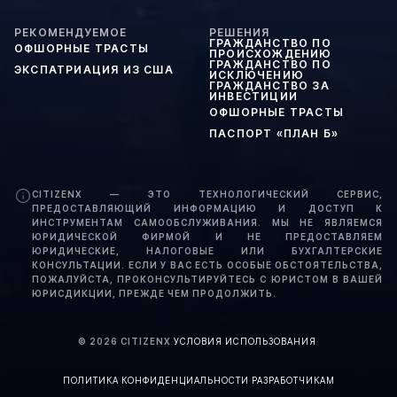
РЕКОМЕНДУЕМОЕ
РЕШЕНИЯ
ГРАЖДАНСТВО ПО
ОФШОРНЫЕ ТРАСТЫ
ПРОИСХОЖДЕНИЮ
ГРАЖДАНСТВО ПО
ЭКСПАТРИАЦИЯ ИЗ США
ИСКЛЮЧЕНИЮ
ГРАЖДАНСТВО ЗА
ИНВЕСТИЦИИ
ОФШОРНЫЕ ТРАСТЫ
ПАСПОРТ «ПЛАН Б»
CITIZENX — ЭТО ТЕХНОЛОГИЧЕСКИЙ СЕРВИС,
ПРЕДОСТАВЛЯЮЩИЙ ИНФОРМАЦИЮ И ДОСТУП К
ИНСТРУМЕНТАМ САМООБСЛУЖИВАНИЯ. МЫ НЕ ЯВЛЯЕМСЯ
ЮРИДИЧЕСКОЙ ФИРМОЙ И НЕ ПРЕДОСТАВЛЯЕМ
ЮРИДИЧЕСКИЕ, НАЛОГОВЫЕ ИЛИ БУХГАЛТЕРСКИЕ
КОНСУЛЬТАЦИИ. ЕСЛИ У ВАС ЕСТЬ ОСОБЫЕ ОБСТОЯТЕЛЬСТВА,
ПОЖАЛУЙСТА, ПРОКОНСУЛЬТИРУЙТЕСЬ С ЮРИСТОМ В ВАШЕЙ
ЮРИСДИКЦИИ, ПРЕЖДЕ ЧЕМ ПРОДОЛЖИТЬ.
©
2026
CITIZENX
·
УСЛОВИЯ ИСПОЛЬЗОВАНИЯ
·
ПОЛИТИКА КОНФИДЕНЦИАЛЬНОСТИ
·
РАЗРАБОТЧИКАМ