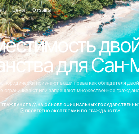
ет
Цены
Отзывы
ПОСЛЕДНЕЕ ОБНОВЛЕНИЕ: 19 МАЯ 2026 Г.
естимость дво
анства для Сан-
аны юридически признают ваши права как обладателя двой
ие ограничивают или запрещают множественное гражданс
7 ГРАЖДАНСТВ
НА ОСНОВЕ ОФИЦИАЛЬНЫХ ГОСУДАРСТВЕННЫ
ПРОВЕРЕНО ЭКСПЕРТАМИ ПО ГРАЖДАНСТВУ