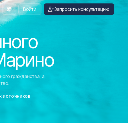
Войти
Запросить консультацию
Russian
йного
Марино
ного гражданства, а
тво.
Х ИСТОЧНИКОВ