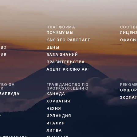
ПЛАТФОРМА
СООТВ
ПОЧЕМУ МЫ
ЛИЦЕН
КАК ЭТО РАБОТАЕТ
ОФИСЫ
ТВО
ЦЕНЫ
ТИЯ
БАЗА ЗНАНИЙ
ПРАВИТЕЛЬСТВА
AGENT PRICING API
ВО ЗА
ГРАЖДАНСТВО ПО
РЕКОМ
ИИ
ПРОИСХОЖДЕНИЮ
ОФШОР
 БАРБУДА
КАНАДА
ЭКСПА
ХОРВАТИЯ
ЧЕХИЯ
Р
ИРЛАНДИЯ
ИТАЛИЯ
ЛИТВА