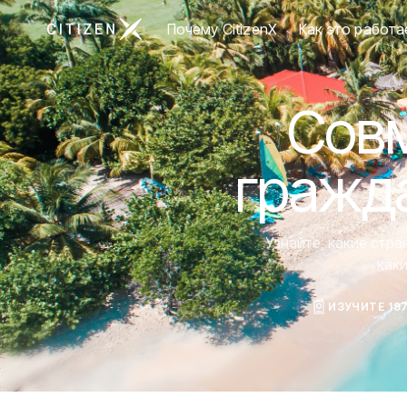
Перейти на главную страницу CitizenX
Почему CitizenX
Как это работа
Совм
гражд
Узнайте, какие стр
как
ИЗУЧИТЕ 19