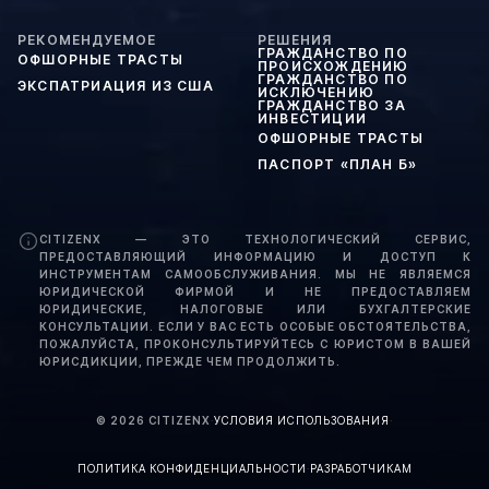
РЕКОМЕНДУЕМОЕ
РЕШЕНИЯ
ГРАЖДАНСТВО ПО
ОФШОРНЫЕ ТРАСТЫ
ПРОИСХОЖДЕНИЮ
ГРАЖДАНСТВО ПО
ЭКСПАТРИАЦИЯ ИЗ США
ИСКЛЮЧЕНИЮ
ГРАЖДАНСТВО ЗА
ИНВЕСТИЦИИ
ОФШОРНЫЕ ТРАСТЫ
ПАСПОРТ «ПЛАН Б»
CITIZENX — ЭТО ТЕХНОЛОГИЧЕСКИЙ СЕРВИС,
ПРЕДОСТАВЛЯЮЩИЙ ИНФОРМАЦИЮ И ДОСТУП К
ИНСТРУМЕНТАМ САМООБСЛУЖИВАНИЯ. МЫ НЕ ЯВЛЯЕМСЯ
ЮРИДИЧЕСКОЙ ФИРМОЙ И НЕ ПРЕДОСТАВЛЯЕМ
ЮРИДИЧЕСКИЕ, НАЛОГОВЫЕ ИЛИ БУХГАЛТЕРСКИЕ
КОНСУЛЬТАЦИИ. ЕСЛИ У ВАС ЕСТЬ ОСОБЫЕ ОБСТОЯТЕЛЬСТВА,
ПОЖАЛУЙСТА, ПРОКОНСУЛЬТИРУЙТЕСЬ С ЮРИСТОМ В ВАШЕЙ
ЮРИСДИКЦИИ, ПРЕЖДЕ ЧЕМ ПРОДОЛЖИТЬ.
©
2026
CITIZENX
·
УСЛОВИЯ ИСПОЛЬЗОВАНИЯ
·
ПОЛИТИКА КОНФИДЕНЦИАЛЬНОСТИ
·
РАЗРАБОТЧИКАМ