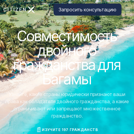
Перейти на главную страницу CitizenX
Запросить консультацию
ПОСЛЕДНЕЕ ОБНОВЛЕНИЕ: 19 МАЯ 2026 Г.
Совместимость
двойного
гражданства для
Багамы
Узнайте, какие страны юридически признают ваши
права как обладателя двойного гражданства, а какие
ограничивают или запрещают множественное
гражданство.
ИЗУЧИТЕ 197 ГРАЖДАНСТВ