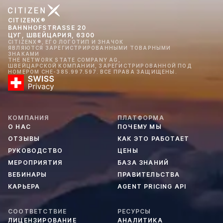
CITIZENX®
BAHNHOFSTRASSE 20
ЦУГ, ШВЕЙЦАРИЯ, 6300
CITIZENX®, ЕГО ЛОГОТИП И ЗНАЧОК
ЯВЛЯЮТСЯ ЗАРЕГИСТРИРОВАННЫМИ ТОВАРНЫМИ
ЗНАКАМИ
THE NETWORK STATE COMPANY AG,
ШВЕЙЦАРСКОЙ КОМПАНИИ, ЗАРЕГИСТРИРОВАННОЙ ПОД
НОМЕРОМ CHE-385.997.597. ВСЕ ПРАВА ЗАЩИЩЕНЫ.
КОМПАНИЯ
ПЛАТФОРМА
О НАС
ПОЧЕМУ МЫ
ОТЗЫВЫ
КАК ЭТО РАБОТАЕТ
РУКОВОДСТВО
ЦЕНЫ
МЕРОПРИЯТИЯ
БАЗА ЗНАНИЙ
ВЕБИНАРЫ
ПРАВИТЕЛЬСТВА
КАРЬЕРА
AGENT PRICING API
СООТВЕТСТВИЕ
РЕСУРСЫ
ЛИЦЕНЗИРОВАНИЕ
АНАЛИТИКА