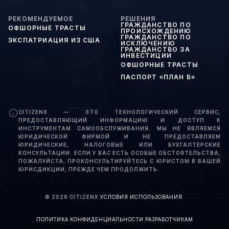
РЕКОМЕНДУЕМОЕ
РЕШЕНИЯ
ГРАЖДАНСТВО ПО
ОФШОРНЫЕ ТРАСТЫ
ПРОИСХОЖДЕНИЮ
ГРАЖДАНСТВО ПО
ЭКСПАТРИАЦИЯ ИЗ США
ИСКЛЮЧЕНИЮ
ГРАЖДАНСТВО ЗА
ИНВЕСТИЦИИ
ОФШОРНЫЕ ТРАСТЫ
ПАСПОРТ «ПЛАН Б»
CITIZENX — ЭТО ТЕХНОЛОГИЧЕСКИЙ СЕРВИС,
ПРЕДОСТАВЛЯЮЩИЙ ИНФОРМАЦИЮ И ДОСТУП К
ИНСТРУМЕНТАМ САМООБСЛУЖИВАНИЯ. МЫ НЕ ЯВЛЯЕМСЯ
ЮРИДИЧЕСКОЙ ФИРМОЙ И НЕ ПРЕДОСТАВЛЯЕМ
ЮРИДИЧЕСКИЕ, НАЛОГОВЫЕ ИЛИ БУХГАЛТЕРСКИЕ
КОНСУЛЬТАЦИИ. ЕСЛИ У ВАС ЕСТЬ ОСОБЫЕ ОБСТОЯТЕЛЬСТВА,
ПОЖАЛУЙСТА, ПРОКОНСУЛЬТИРУЙТЕСЬ С ЮРИСТОМ В ВАШЕЙ
ЮРИСДИКЦИИ, ПРЕЖДЕ ЧЕМ ПРОДОЛЖИТЬ.
©
2026
CITIZENX
·
УСЛОВИЯ ИСПОЛЬЗОВАНИЯ
·
ПОЛИТИКА КОНФИДЕНЦИАЛЬНОСТИ
·
РАЗРАБОТЧИКАМ