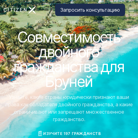
Перейти на главную страницу CitizenX
Запросить консультацию
ПОСЛЕДНЕЕ ОБНОВЛЕНИЕ: 19 МАЯ 2026 Г.
Совместимость
двойного
гражданства для
Бруней
Узнайте, какие страны юридически признают ваши
права как обладателя двойного гражданства, а какие
ограничивают или запрещают множественное
гражданство.
ИЗУЧИТЕ 197 ГРАЖДАНСТВ