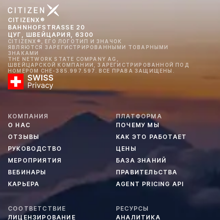
CITIZENX®
BAHNHOFSTRASSE 20
ЦУГ, ШВЕЙЦАРИЯ, 6300
CITIZENX®, ЕГО ЛОГОТИП И ЗНАЧОК
ЯВЛЯЮТСЯ ЗАРЕГИСТРИРОВАННЫМИ ТОВАРНЫМИ
ЗНАКАМИ
THE NETWORK STATE COMPANY AG,
ШВЕЙЦАРСКОЙ КОМПАНИИ, ЗАРЕГИСТРИРОВАННОЙ ПОД
НОМЕРОМ CHE-385.997.597. ВСЕ ПРАВА ЗАЩИЩЕНЫ.
КОМПАНИЯ
ПЛАТФОРМА
О НАС
ПОЧЕМУ МЫ
ОТЗЫВЫ
КАК ЭТО РАБОТАЕТ
РУКОВОДСТВО
ЦЕНЫ
МЕРОПРИЯТИЯ
БАЗА ЗНАНИЙ
ВЕБИНАРЫ
ПРАВИТЕЛЬСТВА
КАРЬЕРА
AGENT PRICING API
СООТВЕТСТВИЕ
РЕСУРСЫ
ЛИЦЕНЗИРОВАНИЕ
АНАЛИТИКА