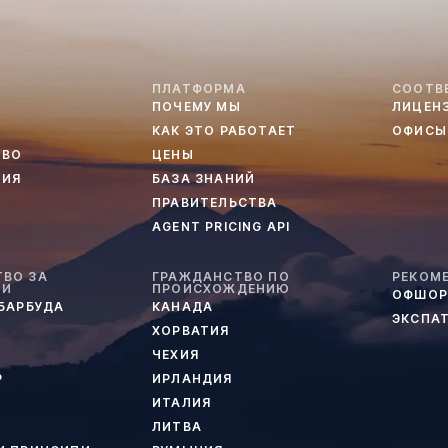
ПЛАТФОРМА
СООТВ
ПОЧЕМУ МЫ
ЛИЦЕН
КАК ЭТО РАБОТАЕТ
ОФИСЫ
ТВО
ЦЕНЫ
ТИЯ
БАЗА ЗНАНИЙ
ПРАВИТЕЛЬСТВА
AGENT PRICING API
ВО ЗА
ГРАЖДАНСТВО ПО
РЕКОМ
ИИ
ПРОИСХОЖДЕНИЮ
ОФШОР
 БАРБУДА
КАНАДА
ЭКСПА
ХОРВАТИЯ
ЧЕХИЯ
Р
ИРЛАНДИЯ
ИТАЛИЯ
ЛИТВА