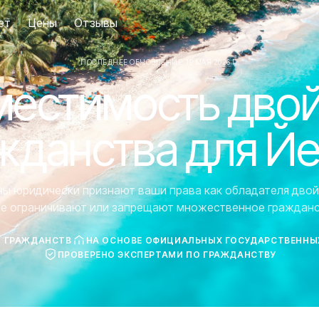
ет
Цены
Отзывы
ПОСЛЕДНЕЕ ОБНОВЛЕНИЕ: 19 МАЯ 2026 Г.
естимость дво
жданства для Й
аны юридически признают ваши права как обладателя двой
ие ограничивают или запрещают множественное гражданс
7 ГРАЖДАНСТВ
НА ОСНОВЕ ОФИЦИАЛЬНЫХ ГОСУДАРСТВЕННЫ
ПРОВЕРЕНО ЭКСПЕРТАМИ ПО ГРАЖДАНСТВУ