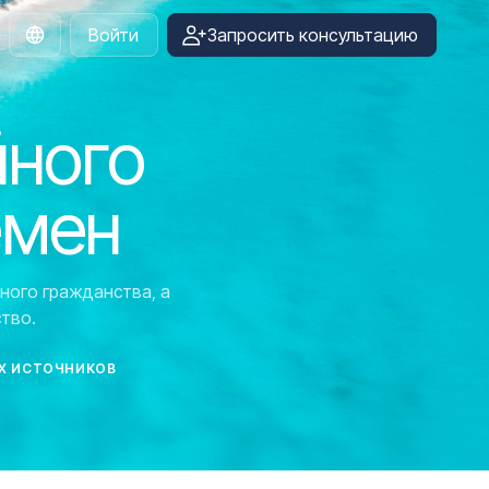
Войти
Запросить консультацию
Russian
йного
емен
ного гражданства, а
тво.
Х ИСТОЧНИКОВ