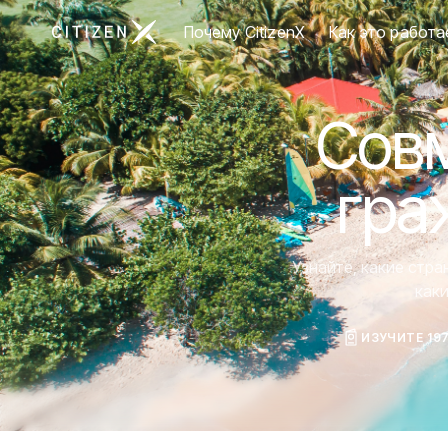
Перейти на главную страницу CitizenX
Почему CitizenX
Как это работа
Совм
гра
Узнайте, какие стр
как
ИЗУЧИТЕ 19