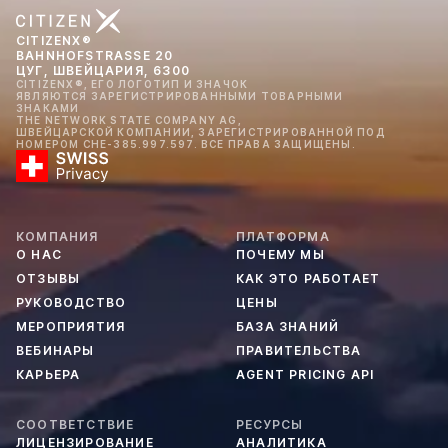
CITIZENX®
BAHNHOFSTRASSE 20
ЦУГ, ШВЕЙЦАРИЯ, 6300
CITIZENX®, ЕГО ЛОГОТИП И ЗНАЧОК
ЯВЛЯЮТСЯ ЗАРЕГИСТРИРОВАННЫМИ ТОВАРНЫМИ
ЗНАКАМИ
THE NETWORK STATE COMPANY AG,
ШВЕЙЦАРСКОЙ КОМПАНИИ, ЗАРЕГИСТРИРОВАННОЙ ПОД
НОМЕРОМ CHE-385.997.597. ВСЕ ПРАВА ЗАЩИЩЕНЫ.
КОМПАНИЯ
ПЛАТФОРМА
О НАС
ПОЧЕМУ МЫ
ОТЗЫВЫ
КАК ЭТО РАБОТАЕТ
РУКОВОДСТВО
ЦЕНЫ
МЕРОПРИЯТИЯ
БАЗА ЗНАНИЙ
ВЕБИНАРЫ
ПРАВИТЕЛЬСТВА
КАРЬЕРА
AGENT PRICING API
СООТВЕТСТВИЕ
РЕСУРСЫ
ЛИЦЕНЗИРОВАНИЕ
АНАЛИТИКА