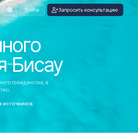
Войти
Запросить консультацию
Russian
йного
я-Бисау
ного гражданства, а
тво.
Х ИСТОЧНИКОВ