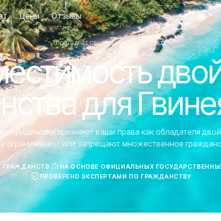
ет
Цены
Отзывы
ПОСЛЕДНЕЕ ОБНОВЛЕНИЕ: 19 МАЯ 2026 Г.
естимость дво
нства для Гвине
аны юридически признают ваши права как обладателя двой
ие ограничивают или запрещают множественное гражданс
7 ГРАЖДАНСТВ
НА ОСНОВЕ ОФИЦИАЛЬНЫХ ГОСУДАРСТВЕННЫ
ПРОВЕРЕНО ЭКСПЕРТАМИ ПО ГРАЖДАНСТВУ