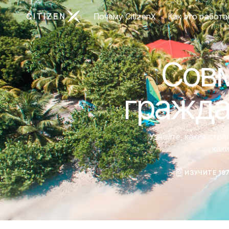
Перейти на главную страницу CitizenX
Почему CitizenX
Как это работа
Совм
гражда
Узнайте, какие стр
как
ИЗУЧИТЕ 19