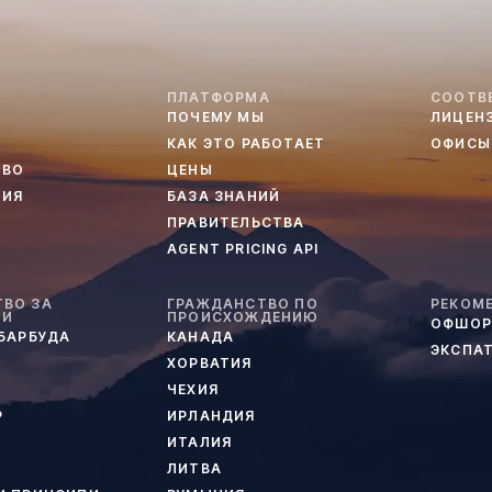
ПЛАТФОРМА
СООТВ
ПОЧЕМУ МЫ
ЛИЦЕН
КАК ЭТО РАБОТАЕТ
ОФИСЫ
ТВО
ЦЕНЫ
ТИЯ
БАЗА ЗНАНИЙ
ПРАВИТЕЛЬСТВА
AGENT PRICING API
ВО ЗА
ГРАЖДАНСТВО ПО
РЕКОМ
ИИ
ПРОИСХОЖДЕНИЮ
ОФШОР
 БАРБУДА
КАНАДА
ЭКСПА
ХОРВАТИЯ
ЧЕХИЯ
Р
ИРЛАНДИЯ
ИТАЛИЯ
ЛИТВА