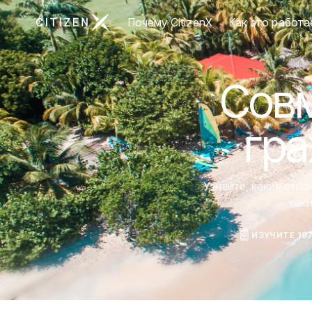
Перейти на главную страницу CitizenX
Почему CitizenX
Как это работа
Совм
гра
Узнайте, какие стр
как
ИЗУЧИТЕ 19