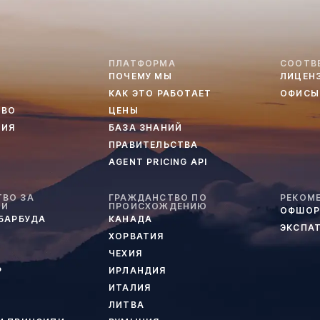
ПЛАТФОРМА
СООТВ
ПОЧЕМУ МЫ
ЛИЦЕН
КАК ЭТО РАБОТАЕТ
ОФИСЫ
ТВО
ЦЕНЫ
ТИЯ
БАЗА ЗНАНИЙ
ПРАВИТЕЛЬСТВА
AGENT PRICING API
ВО ЗА
ГРАЖДАНСТВО ПО
РЕКОМ
ИИ
ПРОИСХОЖДЕНИЮ
ОФШОР
 БАРБУДА
КАНАДА
ЭКСПА
ХОРВАТИЯ
ЧЕХИЯ
Р
ИРЛАНДИЯ
ИТАЛИЯ
ЛИТВА