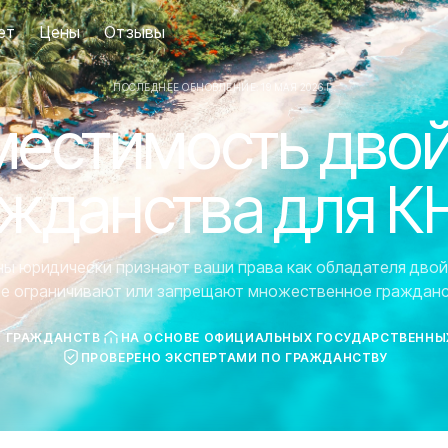
ет
Цены
Отзывы
ПОСЛЕДНЕЕ ОБНОВЛЕНИЕ: 19 МАЯ 2026 Г.
естимость дво
жданства для 
аны юридически признают ваши права как обладателя двой
ие ограничивают или запрещают множественное гражданс
7 ГРАЖДАНСТВ
НА ОСНОВЕ ОФИЦИАЛЬНЫХ ГОСУДАРСТВЕННЫ
ПРОВЕРЕНО ЭКСПЕРТАМИ ПО ГРАЖДАНСТВУ