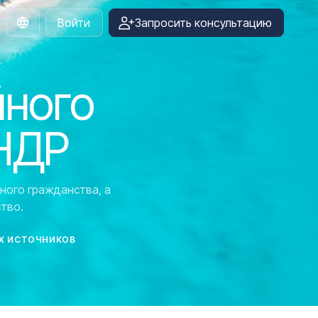
Войти
Запросить консультацию
Russian
йного
КНДР
ного гражданства, а
тво.
Х ИСТОЧНИКОВ