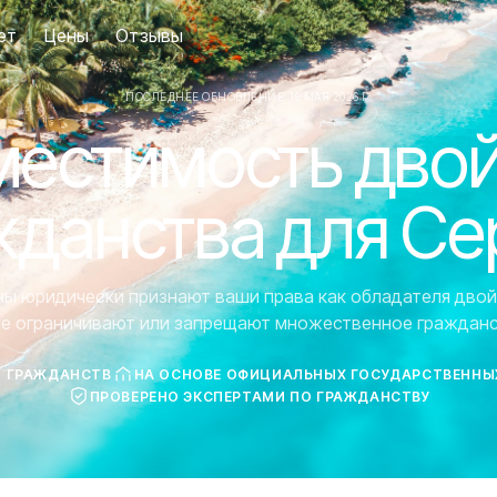
ет
Цены
Отзывы
ПОСЛЕДНЕЕ ОБНОВЛЕНИЕ: 19 МАЯ 2026 Г.
естимость дво
жданства для Се
аны юридически признают ваши права как обладателя двой
ие ограничивают или запрещают множественное гражданс
7 ГРАЖДАНСТВ
НА ОСНОВЕ ОФИЦИАЛЬНЫХ ГОСУДАРСТВЕННЫ
ПРОВЕРЕНО ЭКСПЕРТАМИ ПО ГРАЖДАНСТВУ