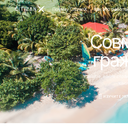
Перейти на главную страницу CitizenX
Почему CitizenX
Как это работа
Совм
гра
Узнайте, какие стр
как
ИЗУЧИТЕ 19