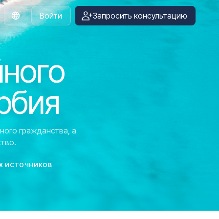
Войти
Запросить консультацию
Russian
йного
рбия
ного гражданства, а
тво.
Х ИСТОЧНИКОВ