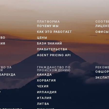
ПЛАТФОРМА
СООТВ
ПОЧЕМУ МЫ
ЛИЦЕН
КАК ЭТО РАБОТАЕТ
ОФИСЫ
ТВО
ЦЕНЫ
ТИЯ
БАЗА ЗНАНИЙ
ПРАВИТЕЛЬСТВА
AGENT PRICING API
ВО ЗА
ГРАЖДАНСТВО ПО
РЕКОМ
ИИ
ПРОИСХОЖДЕНИЮ
ОФШОР
 БАРБУДА
КАНАДА
ЭКСПА
ХОРВАТИЯ
ЧЕХИЯ
Р
ИРЛАНДИЯ
ИТАЛИЯ
ЛИТВА