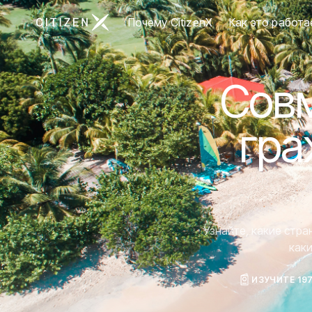
Перейти на главную страницу CitizenX
Почему CitizenX
Как это работа
Совм
гра
Узнайте, какие стр
как
ИЗУЧИТЕ 19