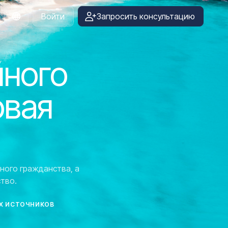
Войти
Запросить консультацию
Russian
йного
овая
ного гражданства, а
тво.
Х ИСТОЧНИКОВ