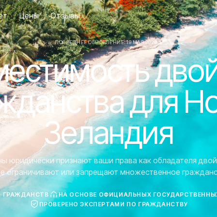
ет
Цены
Отзывы
ПОСЛЕДНЕЕ ОБНОВЛЕНИЕ: 19 МАЯ 2026 Г.
естимость дво
жданства для Н
Зеландия
аны юридически признают ваши права как обладателя двой
ие ограничивают или запрещают множественное гражданс
7 ГРАЖДАНСТВ
НА ОСНОВЕ ОФИЦИАЛЬНЫХ ГОСУДАРСТВЕННЫ
ПРОВЕРЕНО ЭКСПЕРТАМИ ПО ГРАЖДАНСТВУ