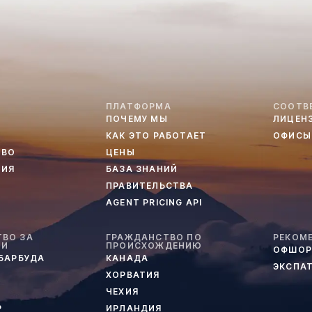
ПЛАТФОРМА
СООТВ
ПОЧЕМУ МЫ
ЛИЦЕН
КАК ЭТО РАБОТАЕТ
ОФИСЫ
ТВО
ЦЕНЫ
ТИЯ
БАЗА ЗНАНИЙ
ПРАВИТЕЛЬСТВА
AGENT PRICING API
ВО ЗА
ГРАЖДАНСТВО ПО
РЕКОМ
ИИ
ПРОИСХОЖДЕНИЮ
ОФШОР
 БАРБУДА
КАНАДА
ЭКСПА
ХОРВАТИЯ
ЧЕХИЯ
Р
ИРЛАНДИЯ