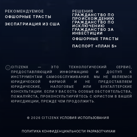
РЕКОМЕНДУЕМОЕ
РЕШЕНИЯ
ГРАЖДАНСТВО ПО
ОФШОРНЫЕ ТРАСТЫ
ПРОИСХОЖДЕНИЮ
ГРАЖДАНСТВО ПО
ЭКСПАТРИАЦИЯ ИЗ США
ИСКЛЮЧЕНИЮ
ГРАЖДАНСТВО ЗА
ИНВЕСТИЦИИ
ОФШОРНЫЕ ТРАСТЫ
ПАСПОРТ «ПЛАН Б»
CITIZENX — ЭТО ТЕХНОЛОГИЧЕСКИЙ СЕРВИС,
ПРЕДОСТАВЛЯЮЩИЙ ИНФОРМАЦИЮ И ДОСТУП К
ИНСТРУМЕНТАМ САМООБСЛУЖИВАНИЯ. МЫ НЕ ЯВЛЯЕМСЯ
ЮРИДИЧЕСКОЙ ФИРМОЙ И НЕ ПРЕДОСТАВЛЯЕМ
ЮРИДИЧЕСКИЕ, НАЛОГОВЫЕ ИЛИ БУХГАЛТЕРСКИЕ
КОНСУЛЬТАЦИИ. ЕСЛИ У ВАС ЕСТЬ ОСОБЫЕ ОБСТОЯТЕЛЬСТВА,
ПОЖАЛУЙСТА, ПРОКОНСУЛЬТИРУЙТЕСЬ С ЮРИСТОМ В ВАШЕЙ
ЮРИСДИКЦИИ, ПРЕЖДЕ ЧЕМ ПРОДОЛЖИТЬ.
©
2026
CITIZENX
·
УСЛОВИЯ ИСПОЛЬЗОВАНИЯ
·
ПОЛИТИКА КОНФИДЕНЦИАЛЬНОСТИ
·
РАЗРАБОТЧИКАМ