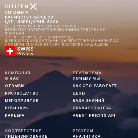
CITIZENX®
BAHNHOFSTRASSE 20
ЦУГ, ШВЕЙЦАРИЯ, 6300
CITIZENX®, ЕГО ЛОГОТИП И ЗНАЧОК
ЯВЛЯЮТСЯ ЗАРЕГИСТРИРОВАННЫМИ ТОВАРНЫМИ
ЗНАКАМИ
THE NETWORK STATE COMPANY AG,
ШВЕЙЦАРСКОЙ КОМПАНИИ, ЗАРЕГИСТРИРОВАННОЙ ПОД
НОМЕРОМ CHE-385.997.597. ВСЕ ПРАВА ЗАЩИЩЕНЫ.
КОМПАНИЯ
ПЛАТФОРМА
О НАС
ПОЧЕМУ МЫ
ОТЗЫВЫ
КАК ЭТО РАБОТАЕТ
РУКОВОДСТВО
ЦЕНЫ
МЕРОПРИЯТИЯ
БАЗА ЗНАНИЙ
ВЕБИНАРЫ
ПРАВИТЕЛЬСТВА
КАРЬЕРА
AGENT PRICING API
СООТВЕТСТВИЕ
РЕСУРСЫ
ЛИЦЕНЗИРОВАНИЕ
АНАЛИТИКА