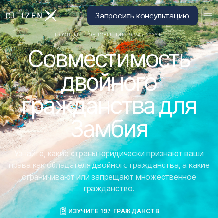
Перейти на главную страницу CitizenX
Запросить консультацию
ПОСЛЕДНЕЕ ОБНОВЛЕНИЕ: 19 МАЯ 2026 Г.
Совместимость
двойного
гражданства для
Замбия
Узнайте, какие страны юридически признают ваши
права как обладателя двойного гражданства, а какие
ограничивают или запрещают множественное
гражданство.
ИЗУЧИТЕ 197 ГРАЖДАНСТВ