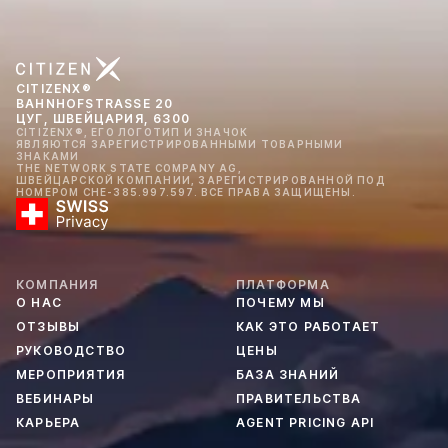
CITIZENX®
BAHNHOFSTRASSE 20
ЦУГ, ШВЕЙЦАРИЯ, 6300
CITIZENX®, ЕГО ЛОГОТИП И ЗНАЧОК
ЯВЛЯЮТСЯ ЗАРЕГИСТРИРОВАННЫМИ ТОВАРНЫМИ
ЗНАКАМИ
THE NETWORK STATE COMPANY AG,
ШВЕЙЦАРСКОЙ КОМПАНИИ, ЗАРЕГИСТРИРОВАННОЙ ПОД
НОМЕРОМ CHE-385.997.597. ВСЕ ПРАВА ЗАЩИЩЕНЫ.
КОМПАНИЯ
ПЛАТФОРМА
О НАС
ПОЧЕМУ МЫ
ОТЗЫВЫ
КАК ЭТО РАБОТАЕТ
РУКОВОДСТВО
ЦЕНЫ
МЕРОПРИЯТИЯ
БАЗА ЗНАНИЙ
ВЕБИНАРЫ
ПРАВИТЕЛЬСТВА
КАРЬЕРА
AGENT PRICING API