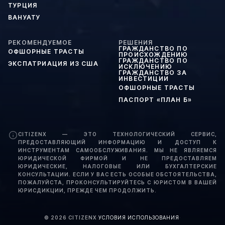
ТУРЦИЯ
ВАНУАТУ
РЕКОМЕНДУЕМОЕ
РЕШЕНИЯ
ГРАЖДАНСТВО ПО
ОФШОРНЫЕ ТРАСТЫ
ПРОИСХОЖДЕНИЮ
ГРАЖДАНСТВО ПО
ЭКСПАТРИАЦИЯ ИЗ США
ИСКЛЮЧЕНИЮ
ГРАЖДАНСТВО ЗА
ИНВЕСТИЦИИ
ОФШОРНЫЕ ТРАСТЫ
ПАСПОРТ «ПЛАН Б»
CITIZENX — ЭТО ТЕХНОЛОГИЧЕСКИЙ СЕРВИС,
ПРЕДОСТАВЛЯЮЩИЙ ИНФОРМАЦИЮ И ДОСТУП К
ИНСТРУМЕНТАМ САМООБСЛУЖИВАНИЯ. МЫ НЕ ЯВЛЯЕМСЯ
ЮРИДИЧЕСКОЙ ФИРМОЙ И НЕ ПРЕДОСТАВЛЯЕМ
ЮРИДИЧЕСКИЕ, НАЛОГОВЫЕ ИЛИ БУХГАЛТЕРСКИЕ
КОНСУЛЬТАЦИИ. ЕСЛИ У ВАС ЕСТЬ ОСОБЫЕ ОБСТОЯТЕЛЬСТВА,
ПОЖАЛУЙСТА, ПРОКОНСУЛЬТИРУЙТЕСЬ С ЮРИСТОМ В ВАШЕЙ
ЮРИСДИКЦИИ, ПРЕЖДЕ ЧЕМ ПРОДОЛЖИТЬ.
©
2026
CITIZENX
·
УСЛОВИЯ ИСПОЛЬЗОВАНИЯ
·