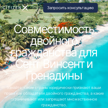
Перейти на главную страницу CitizenX
Запросить консультацию
ПОСЛЕДНЕЕ ОБНОВЛЕНИЕ: 19 МАЯ 2026 Г.
Совместимость
двойного
гражданства для
Сент-Винсент и
Гренадины
Узнайте, какие страны юридически признают ваши
права как обладателя двойного гражданства, а какие
ограничивают или запрещают множественное
гражданство.