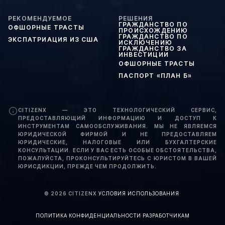
РЕКОМЕНДУЕМОЕ
РЕШЕНИЯ
ГРАЖДАНСТВО ПО
ОФШОРНЫЕ ТРАСТЫ
ПРОИСХОЖДЕНИЮ
ГРАЖДАНСТВО ПО
ЭКСПАТРИАЦИЯ ИЗ США
ИСКЛЮЧЕНИЮ
ГРАЖДАНСТВО ЗА
ИНВЕСТИЦИИ
ОФШОРНЫЕ ТРАСТЫ
ПАСПОРТ «ПЛАН Б»
CITIZENX — ЭТО ТЕХНОЛОГИЧЕСКИЙ СЕРВИС,
ПРЕДОСТАВЛЯЮЩИЙ ИНФОРМАЦИЮ И ДОСТУП К
ИНСТРУМЕНТАМ САМООБСЛУЖИВАНИЯ. МЫ НЕ ЯВЛЯЕМСЯ
ЮРИДИЧЕСКОЙ ФИРМОЙ И НЕ ПРЕДОСТАВЛЯЕМ
ЮРИДИЧЕСКИЕ, НАЛОГОВЫЕ ИЛИ БУХГАЛТЕРСКИЕ
КОНСУЛЬТАЦИИ. ЕСЛИ У ВАС ЕСТЬ ОСОБЫЕ ОБСТОЯТЕЛЬСТВА,
ПОЖАЛУЙСТА, ПРОКОНСУЛЬТИРУЙТЕСЬ С ЮРИСТОМ В ВАШЕЙ
ЮРИСДИКЦИИ, ПРЕЖДЕ ЧЕМ ПРОДОЛЖИТЬ.
©
2026
CITIZENX
·
УСЛОВИЯ ИСПОЛЬЗОВАНИЯ
·
ПОЛИТИКА КОНФИДЕНЦИАЛЬНОСТИ
·
РАЗРАБОТЧИКАМ