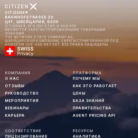
CITIZENX®
BAHNHOFSTRASSE 20
ЦУГ, ШВЕЙЦАРИЯ, 6300
CITIZENX®, ЕГО ЛОГОТИП И ЗНАЧОК
ЯВЛЯЮТСЯ ЗАРЕГИСТРИРОВАННЫМИ ТОВАРНЫМИ
ЗНАКАМИ
THE NETWORK STATE COMPANY AG,
ШВЕЙЦАРСКОЙ КОМПАНИИ, ЗАРЕГИСТРИРОВАННОЙ ПОД
НОМЕРОМ CHE-385.997.597. ВСЕ ПРАВА ЗАЩИЩЕНЫ.
КОМПАНИЯ
ПЛАТФОРМА
О НАС
ПОЧЕМУ МЫ
ОТЗЫВЫ
КАК ЭТО РАБОТАЕТ
РУКОВОДСТВО
ЦЕНЫ
МЕРОПРИЯТИЯ
БАЗА ЗНАНИЙ
ВЕБИНАРЫ
ПРАВИТЕЛЬСТВА
КАРЬЕРА
AGENT PRICING API
СООТВЕТСТВИЕ
РЕСУРСЫ
ЛИЦЕНЗИРОВАНИЕ
АНАЛИТИКА