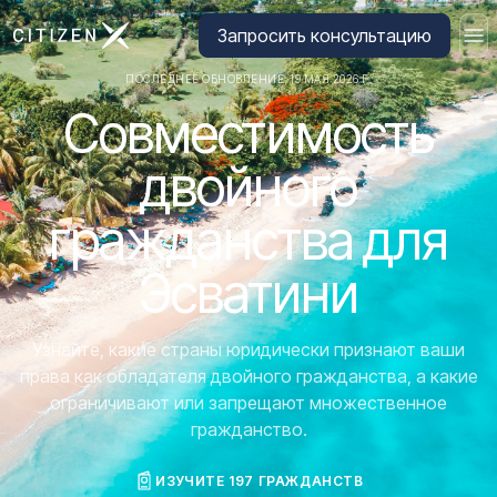
Перейти на главную страницу CitizenX
Запросить консультацию
ПОСЛЕДНЕЕ ОБНОВЛЕНИЕ: 19 МАЯ 2026 Г.
Совместимость
двойного
гражданства для
Эсватини
Узнайте, какие страны юридически признают ваши
права как обладателя двойного гражданства, а какие
ограничивают или запрещают множественное
гражданство.
ИЗУЧИТЕ 197 ГРАЖДАНСТВ