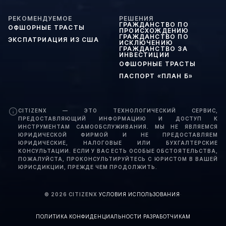
РЕКОМЕНДУЕМОЕ
РЕШЕНИЯ
ГРАЖДАНСТВО ПО
ОФШОРНЫЕ ТРАСТЫ
ПРОИСХОЖДЕНИЮ
ГРАЖДАНСТВО ПО
ЭКСПАТРИАЦИЯ ИЗ США
ИСКЛЮЧЕНИЮ
ГРАЖДАНСТВО ЗА
ИНВЕСТИЦИИ
ОФШОРНЫЕ ТРАСТЫ
ПАСПОРТ «ПЛАН Б»
CITIZENX — ЭТО ТЕХНОЛОГИЧЕСКИЙ СЕРВИС,
ПРЕДОСТАВЛЯЮЩИЙ ИНФОРМАЦИЮ И ДОСТУП К
ИНСТРУМЕНТАМ САМООБСЛУЖИВАНИЯ. МЫ НЕ ЯВЛЯЕМСЯ
ЮРИДИЧЕСКОЙ ФИРМОЙ И НЕ ПРЕДОСТАВЛЯЕМ
ЮРИДИЧЕСКИЕ, НАЛОГОВЫЕ ИЛИ БУХГАЛТЕРСКИЕ
КОНСУЛЬТАЦИИ. ЕСЛИ У ВАС ЕСТЬ ОСОБЫЕ ОБСТОЯТЕЛЬСТВА,
ПОЖАЛУЙСТА, ПРОКОНСУЛЬТИРУЙТЕСЬ С ЮРИСТОМ В ВАШЕЙ
ЮРИСДИКЦИИ, ПРЕЖДЕ ЧЕМ ПРОДОЛЖИТЬ.
©
2026
CITIZENX
·
УСЛОВИЯ ИСПОЛЬЗОВАНИЯ
·
ПОЛИТИКА КОНФИДЕНЦИАЛЬНОСТИ
·
РАЗРАБОТЧИКАМ