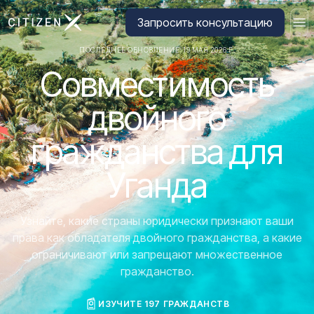
Перейти на главную страницу CitizenX
Запросить консультацию
ПОСЛЕДНЕЕ ОБНОВЛЕНИЕ: 19 МАЯ 2026 Г.
Совместимость
двойного
гражданства для
Уганда
Узнайте, какие страны юридически признают ваши
права как обладателя двойного гражданства, а какие
ограничивают или запрещают множественное
гражданство.
ИЗУЧИТЕ 197 ГРАЖДАНСТВ