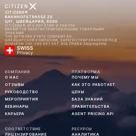
CITIZENX®
BAHNHOFSTRASSE 20
ЦУГ, ШВЕЙЦАРИЯ, 6300
CITIZENX®, ЕГО ЛОГОТИП И ЗНАЧОК
ЯВЛЯЮТСЯ ЗАРЕГИСТРИРОВАННЫМИ ТОВАРНЫМИ
ЗНАКАМИ
THE NETWORK STATE COMPANY AG,
ШВЕЙЦАРСКОЙ КОМПАНИИ, ЗАРЕГИСТРИРОВАННОЙ ПОД
НОМЕРОМ CHE-385.997.597. ВСЕ ПРАВА ЗАЩИЩЕНЫ.
КОМПАНИЯ
ПЛАТФОРМА
О НАС
ПОЧЕМУ МЫ
ОТЗЫВЫ
КАК ЭТО РАБОТАЕТ
РУКОВОДСТВО
ЦЕНЫ
МЕРОПРИЯТИЯ
БАЗА ЗНАНИЙ
ВЕБИНАРЫ
ПРАВИТЕЛЬСТВА
КАРЬЕРА
AGENT PRICING API
СООТВЕТСТВИЕ
РЕСУРСЫ
ЛИЦЕНЗИРОВАНИЕ
АНАЛИТИКА