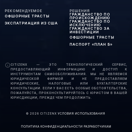
РЕКОМЕНДУЕМОЕ
РЕШЕНИЯ
ГРАЖДАНСТВО ПО
ОФШОРНЫЕ ТРАСТЫ
ПРОИСХОЖДЕНИЮ
ГРАЖДАНСТВО ПО
ЭКСПАТРИАЦИЯ ИЗ США
ИСКЛЮЧЕНИЮ
ГРАЖДАНСТВО ЗА
ИНВЕСТИЦИИ
ОФШОРНЫЕ ТРАСТЫ
ПАСПОРТ «ПЛАН Б»
CITIZENX — ЭТО ТЕХНОЛОГИЧЕСКИЙ СЕРВИС,
ПРЕДОСТАВЛЯЮЩИЙ ИНФОРМАЦИЮ И ДОСТУП К
ИНСТРУМЕНТАМ САМООБСЛУЖИВАНИЯ. МЫ НЕ ЯВЛЯЕМСЯ
ЮРИДИЧЕСКОЙ ФИРМОЙ И НЕ ПРЕДОСТАВЛЯЕМ
ЮРИДИЧЕСКИЕ, НАЛОГОВЫЕ ИЛИ БУХГАЛТЕРСКИЕ
КОНСУЛЬТАЦИИ. ЕСЛИ У ВАС ЕСТЬ ОСОБЫЕ ОБСТОЯТЕЛЬСТВА,
ПОЖАЛУЙСТА, ПРОКОНСУЛЬТИРУЙТЕСЬ С ЮРИСТОМ В ВАШЕЙ
ЮРИСДИКЦИИ, ПРЕЖДЕ ЧЕМ ПРОДОЛЖИТЬ.
©
2026
CITIZENX
·
УСЛОВИЯ ИСПОЛЬЗОВАНИЯ
·
ПОЛИТИКА КОНФИДЕНЦИАЛЬНОСТИ
·
РАЗРАБОТЧИКАМ