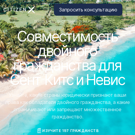
Перейти на главную страницу CitizenX
Запросить консультацию
ПОСЛЕДНЕЕ ОБНОВЛЕНИЕ: 19 МАЯ 2026 Г.
Совместимость
двойного
гражданства для
Сент-Китс и Невис
Узнайте, какие страны юридически признают ваши
права как обладателя двойного гражданства, а какие
ограничивают или запрещают множественное
гражданство.
ИЗУЧИТЕ 197 ГРАЖДАНСТВ