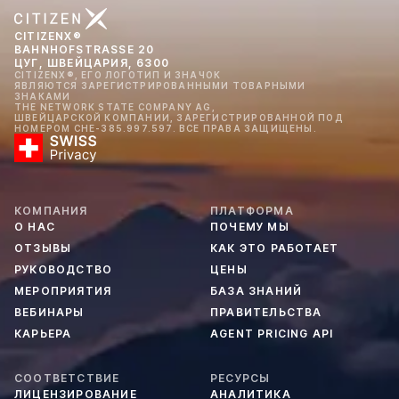
CITIZENX®
BAHNHOFSTRASSE 20
ЦУГ, ШВЕЙЦАРИЯ, 6300
CITIZENX®, ЕГО ЛОГОТИП И ЗНАЧОК
ЯВЛЯЮТСЯ ЗАРЕГИСТРИРОВАННЫМИ ТОВАРНЫМИ
ЗНАКАМИ
THE NETWORK STATE COMPANY AG,
ШВЕЙЦАРСКОЙ КОМПАНИИ, ЗАРЕГИСТРИРОВАННОЙ ПОД
НОМЕРОМ CHE-385.997.597. ВСЕ ПРАВА ЗАЩИЩЕНЫ.
КОМПАНИЯ
ПЛАТФОРМА
О НАС
ПОЧЕМУ МЫ
ОТЗЫВЫ
КАК ЭТО РАБОТАЕТ
РУКОВОДСТВО
ЦЕНЫ
МЕРОПРИЯТИЯ
БАЗА ЗНАНИЙ
ВЕБИНАРЫ
ПРАВИТЕЛЬСТВА
КАРЬЕРА
AGENT PRICING API
СООТВЕТСТВИЕ
РЕСУРСЫ
ЛИЦЕНЗИРОВАНИЕ
АНАЛИТИКА