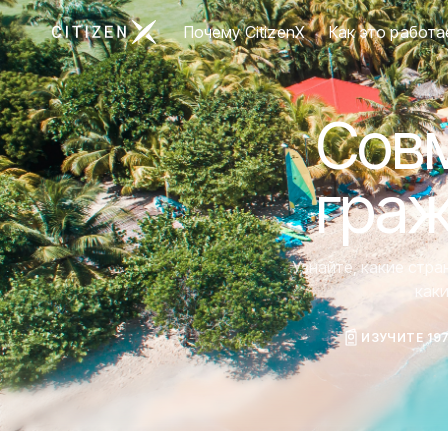
Перейти на главную страницу CitizenX
Почему CitizenX
Как это работа
Совм
граж
Узнайте, какие стр
как
ИЗУЧИТЕ 19