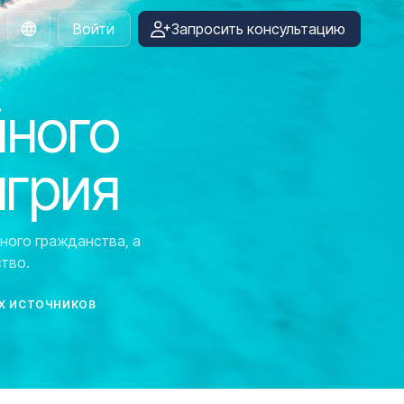
Войти
Запросить консультацию
Russian
йного
нгрия
ного гражданства, а
тво.
Х ИСТОЧНИКОВ