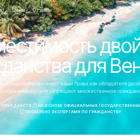
ет
Цены
Отзывы
ПОСЛЕДНЕЕ ОБНОВЛЕНИЕ: 19 МАЯ 2026 Г.
естимость дво
данства для Ве
аны юридически признают ваши права как обладателя двой
ие ограничивают или запрещают множественное гражданс
7 ГРАЖДАНСТВ
НА ОСНОВЕ ОФИЦИАЛЬНЫХ ГОСУДАРСТВЕННЫ
ПРОВЕРЕНО ЭКСПЕРТАМИ ПО ГРАЖДАНСТВУ