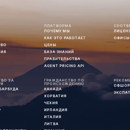
ПЛАТФОРМА
СООТВ
ПОЧЕМУ МЫ
ЛИЦЕН
КАК ЭТО РАБОТАЕТ
ОФИСЫ
ТВО
ЦЕНЫ
ТИЯ
БАЗА ЗНАНИЙ
ПРАВИТЕЛЬСТВА
AGENT PRICING API
ВО ЗА
ГРАЖДАНСТВО ПО
РЕКОМ
ИИ
ПРОИСХОЖДЕНИЮ
ОФШОР
 БАРБУДА
КАНАДА
ЭКСПА
ХОРВАТИЯ
ЧЕХИЯ
Р
ИРЛАНДИЯ
ИТАЛИЯ
ЛИТВА