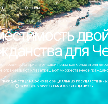
ет
Цены
Отзывы
ПОСЛЕДНЕЕ ОБНОВЛЕНИЕ: 19 МАЯ 2026 Г.
естимость дво
жданства для Ч
аны юридически признают ваши права как обладателя двой
ие ограничивают или запрещают множественное гражданс
7 ГРАЖДАНСТВ
НА ОСНОВЕ ОФИЦИАЛЬНЫХ ГОСУДАРСТВЕННЫ
ПРОВЕРЕНО ЭКСПЕРТАМИ ПО ГРАЖДАНСТВУ