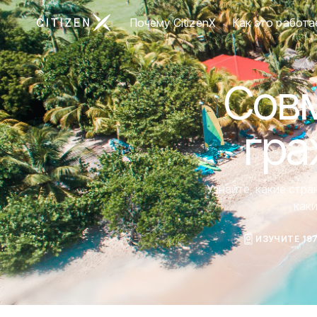
Перейти на главную страницу CitizenX
Почему CitizenX
Как это работа
Совм
гра
Узнайте, какие стр
как
ИЗУЧИТЕ 19