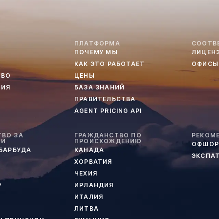
ПЛАТФОРМА
СООТВ
ПОЧЕМУ МЫ
ЛИЦЕН
КАК ЭТО РАБОТАЕТ
ОФИСЫ
ТВО
ЦЕНЫ
ТИЯ
БАЗА ЗНАНИЙ
ПРАВИТЕЛЬСТВА
AGENT PRICING API
ВО ЗА
ГРАЖДАНСТВО ПО
РЕКОМ
ИИ
ПРОИСХОЖДЕНИЮ
ОФШОР
 БАРБУДА
КАНАДА
ЭКСПА
ХОРВАТИЯ
ЧЕХИЯ
Р
ИРЛАНДИЯ
ИТАЛИЯ
ЛИТВА