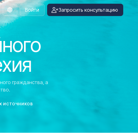
Войти
Запросить консультацию
Russian
йного
ехия
ного гражданства, а
тво.
Х ИСТОЧНИКОВ