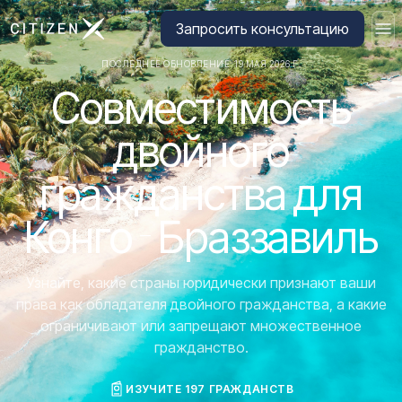
Перейти на главную страницу CitizenX
Запросить консультацию
ПОСЛЕДНЕЕ ОБНОВЛЕНИЕ: 19 МАЯ 2026 Г.
Совместимость
двойного
гражданства для
Конго - Браззавиль
Узнайте, какие страны юридически признают ваши
права как обладателя двойного гражданства, а какие
ограничивают или запрещают множественное
гражданство.
ИЗУЧИТЕ 197 ГРАЖДАНСТВ