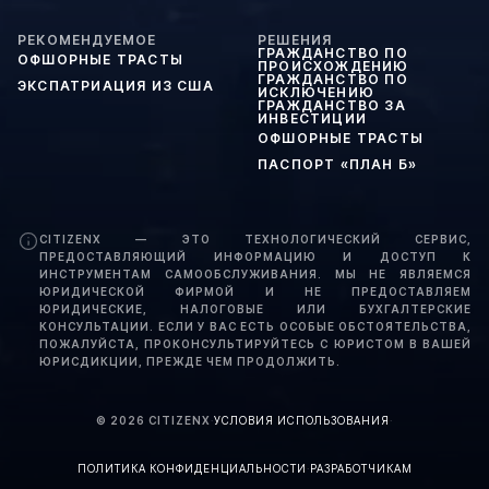
РЕКОМЕНДУЕМОЕ
РЕШЕНИЯ
ГРАЖДАНСТВО ПО
ОФШОРНЫЕ ТРАСТЫ
ПРОИСХОЖДЕНИЮ
ГРАЖДАНСТВО ПО
ЭКСПАТРИАЦИЯ ИЗ США
ИСКЛЮЧЕНИЮ
ГРАЖДАНСТВО ЗА
ИНВЕСТИЦИИ
ОФШОРНЫЕ ТРАСТЫ
ПАСПОРТ «ПЛАН Б»
CITIZENX — ЭТО ТЕХНОЛОГИЧЕСКИЙ СЕРВИС,
ПРЕДОСТАВЛЯЮЩИЙ ИНФОРМАЦИЮ И ДОСТУП К
ИНСТРУМЕНТАМ САМООБСЛУЖИВАНИЯ. МЫ НЕ ЯВЛЯЕМСЯ
ЮРИДИЧЕСКОЙ ФИРМОЙ И НЕ ПРЕДОСТАВЛЯЕМ
ЮРИДИЧЕСКИЕ, НАЛОГОВЫЕ ИЛИ БУХГАЛТЕРСКИЕ
КОНСУЛЬТАЦИИ. ЕСЛИ У ВАС ЕСТЬ ОСОБЫЕ ОБСТОЯТЕЛЬСТВА,
ПОЖАЛУЙСТА, ПРОКОНСУЛЬТИРУЙТЕСЬ С ЮРИСТОМ В ВАШЕЙ
ЮРИСДИКЦИИ, ПРЕЖДЕ ЧЕМ ПРОДОЛЖИТЬ.
©
2026
CITIZENX
·
УСЛОВИЯ ИСПОЛЬЗОВАНИЯ
·
ПОЛИТИКА КОНФИДЕНЦИАЛЬНОСТИ
·
РАЗРАБОТЧИКАМ