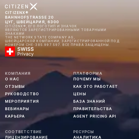
CITIZENX®
BAHNHOFSTRASSE 20
ЦУГ, ШВЕЙЦАРИЯ, 6300
CITIZENX®, ЕГО ЛОГОТИП И ЗНАЧОК
ЯВЛЯЮТСЯ ЗАРЕГИСТРИРОВАННЫМИ ТОВАРНЫМИ
ЗНАКАМИ
THE NETWORK STATE COMPANY AG,
ШВЕЙЦАРСКОЙ КОМПАНИИ, ЗАРЕГИСТРИРОВАННОЙ ПОД
НОМЕРОМ CHE-385.997.597. ВСЕ ПРАВА ЗАЩИЩЕНЫ.
КОМПАНИЯ
ПЛАТФОРМА
О НАС
ПОЧЕМУ МЫ
ОТЗЫВЫ
КАК ЭТО РАБОТАЕТ
РУКОВОДСТВО
ЦЕНЫ
МЕРОПРИЯТИЯ
БАЗА ЗНАНИЙ
ВЕБИНАРЫ
ПРАВИТЕЛЬСТВА
КАРЬЕРА
AGENT PRICING API
СООТВЕТСТВИЕ
РЕСУРСЫ
ЛИЦЕНЗИРОВАНИЕ
АНАЛИТИКА